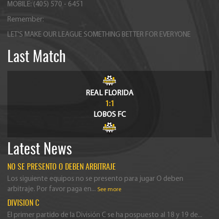
MOBILE: (405) 570 - 6451
Remember:
LET'S MAKE OUR LEAGUE SOMETHING BETTER FOR EVERYONE
Last Match
REAL FLORIDA
1:1
LOBOS FC
Latest News
NO SE PRESENTO O DEBEN ARBITRAJE
Los siguiente equipos no se presento para jugar O deben
arbitraje. Por favor paga en...
See more
DIVISION C
El primer partido de la División C se ha pospuesto al 18 y 19 de...