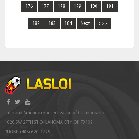
176
177
178
179
180
181
182
183
184
Next
>>>
Latin and American Soccer League of Oklahoma Inc.
1020 SW 27TH ST OKLAHOMA CITY, OK 73109
PHONE: (405) 620-1725