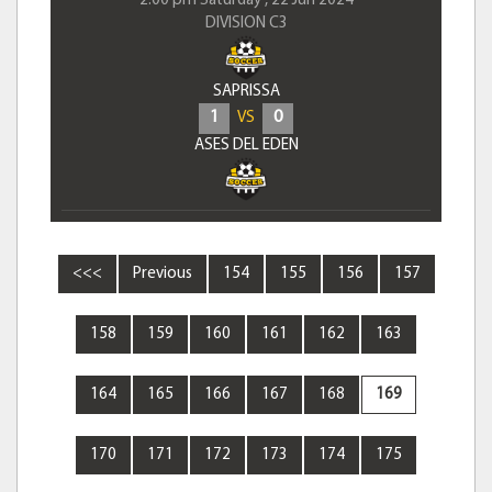
2:00 pm Saturday , 22 Jun 2024
DIVISION C3
SAPRISSA
1
0
VS
ASES DEL EDEN
<<<
Previous
154
155
156
157
158
159
160
161
162
163
164
165
166
167
168
169
170
171
172
173
174
175